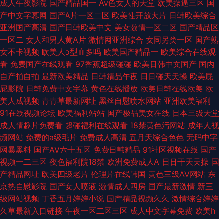
成人午夜影院
国产精品国一
Av色女人的天堂
欧美操逼三区
国
产中文字幕网
国产A片一区二区
欧美性开放大片
日韩欧美综合
亚洲国产高清
国产日韩欧美中文
美女激情一区二区
国产精品区
一区二
女人和男人黄A片
激情网亚洲综合
女同另类一区
国产熟
女不卡视频
欧美人o型血多吗
欧美国产精品一
欧美综合在线观
看
免费国产在线观看
97香蕉超级碰碰
欧美日韩中文国产
国内
自产拍自拍
最新欧美精品
日韩精品午夜
日日碰天天操
欧美屁
屁影院
日韩免费中文字幕
黄色在线播放
欧美日韩在线欧美
欧
美人成视频
青青草最新网址
黑丝自慰喷水网站
亚洲欧美福利
91在线视频论坛
欧美福利站站
国产极品美女在线
日本三级天堂
成人情趣片免费看
超碰福利在线观看
18禁黄色污网站
成年人视
频网站
免费的a级毛片
免费成人高清
五月天综合色色
无码中字
网暴黑料
国产AV六十五区
免费日韩精品
91社区视频在线
国产
视频一二三区
夜色福利院18禁
欧洲免费成人A
日日干天天操
国
产精品网址
欧美四级老片
伦理片在线韩国
黄色三级AV网站
东
京热自慰影院
国产女人喷液
激情成人四房
国产最新激情
新三
级网站视频
丁香五月婷婷小说
国产精品视频久久
激情综合婷婷
久草最新入口链接
午夜一区二区三区
成人中文字幕免费
欧美h