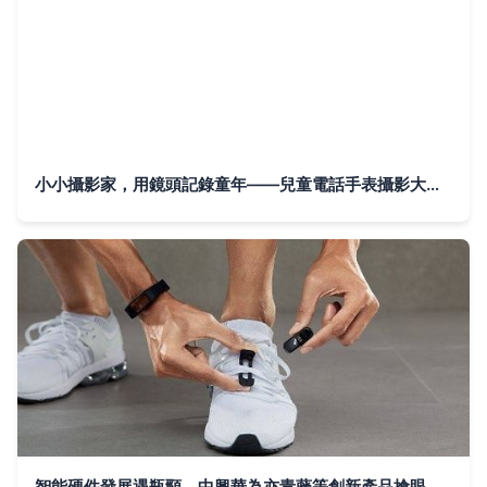
小小攝影家，用鏡頭記錄童年——兒童電話手表攝影大賽等你來挑戰！
智能硬件發展遇瓶頸，中興華為亦青藤等創新產品搶眼