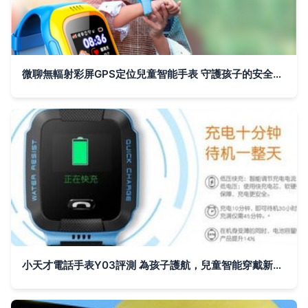
微聊無輻射彩屏GPS定位兒童智能手表 守護孩子的安全與快樂
小天才電話手表Y03評測 為孩子護航，兒童智能穿戴新標桿