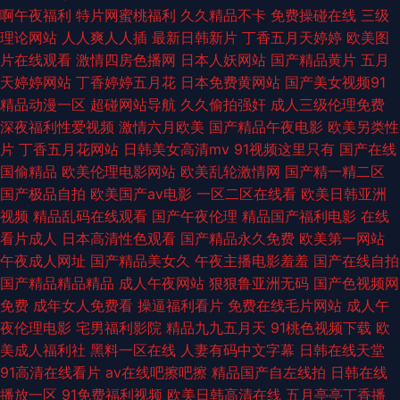
啊午夜福利
特片网蜜桃福利
久久精品不卡
免费操碰在线
三级
利小视频在线观看 性爱短视频 欧美日韩国产另类四房 黄色图片 亚洲色图欧
理论网站
人人爽人人插
最新日韩新片
丁香五月天婷婷
欧美图
片在线观看
激情四房色播网
日本人妖网站
国产精品黄片
五月
美在线 97国产成人精品视频 天堂网久久婷婷 中文字幕狠狠干狠狠操 色亚洲
天婷婷网站
丁香婷婷五月花
日本免费黄网站
国产美女视频91
精品动漫一区
超碰网站导航
久久偷拍强奸
成人三级伦理免费
一本道 男女免费视频 国产在线免费观看91 99草99热 丝袜国产一区二区三区
深夜福利性爱视频
激情六月欧美
国产精品午夜电影
欧美另类性
片
丁香五月花网站
日韩美女高清mv
91视频这里只有
国产在线
免费 91伊人在线观看 成人羞羞午夜 女人天堂一区 精品国产乱码久久婷婷 成
国偷精品
欧美伦理电影网站
欧美乱轮激情网
国产精一精二区
国产极品自拍
欧美国产aⅴ电影
一区二区在线看
欧美日韩亚洲
人看片免费网站 91福利社成人网 麻豆传媒91传媒亚洲色图欧洲色图 综合久
视频
精品乱码在线观看
国产午夜伦理
精品国产福利电影
在线
看片成人
日本高清性色观看
国产精品永久免费
欧美第一网站
色鬼 日韩久久一本一色 三级国产 国产精品久久视频 爱豆在线看 91巨炮小说
午夜成人网址
国产精品美女久
午夜主播电影羞羞
国产在线自拍
国产精品精品精品
成人午夜网站
狠狠鲁亚洲无码
国产色视频网
欧美日韩在线最新92 最新亚洲国产色导航 日韩熟妇50 老湿机福利社69 美女
免费
成年女人免费看
操逼福利看片
免费在线毛片网站
成人午
夜伦理电影
宅男福利影院
精品九九五月天
91桃色视频下载
欧
进口网站视频 精品不卡一区2021 成人三级黄色 91工厂 欧美精品成人一区二
美成人福利社
黑料一区在线
人妻有码中文字幕
日韩在线天堂
91高清在线看片
av在线吧擦吧擦
精品国产自左线拍
日韩在线
区在线观看 国产第一内射 成人天堂91 91蜜桃观看 91污桃色 91艹白浆白虎
播放一区
91免费福利视频
欧美日韩高清在线
五月亭亭丁香播