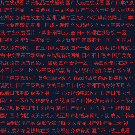
片在线观看
欧美极品在线播放
国产人妖在线观看
国产日本久久
国产91精品一区
黄色网址中文字幕
国产门久久青草
黑人巨茎黄
色视频
超碰在线主播
亚洲无码专区久久
AV无码黄色网址
日本
不卡免费高清
亚洲一区成人视频
久久精品久久
中文字幕激情在
线
午夜免费看片
字幕翻译网址大全
日韩伦理在线影院
一区二
区福利片
亚洲午夜激情
一本之道无码
高清不卡一区二区
国内
成人免费网站
丁香五月伊人在线
国产一区二区伪娘
福利导航尤
物
中文字幕下载网站
在线观看污网址
日本不卡毛片
国产美女
视频免费
免费黄色a片播放
国产激情一区二
美国伦理片在线
日
本不卡一区二区
AV三级在线观看
成人黑料自拍
久草在线在线
丁香婷婷激激v片
黄色三级网站人
在线播放黄色av
欧美性爱小
说网址
国产三级观看
欧美日韩不卡中文
亚洲丁香婷婷五月
在
线看日韩电影
欧美另类中字
尤物视频电影网站
国产日韩亚洲
国产91一区在线
狠狠撸在线视频
国产日韩欧美高清
成人三级在
线视频
欧美日韩中文综合
精品国产乱码一区
午夜福利视频12
国产豆花专区
欧美另类大胸亚洲
蜜桃视频网站下载
成人日韩激
情
福利影院精品
深喉影院导航
久久精品国产91
精品三级伦理
基地
成人精品视频在线
久草视频免费资源
国产不卡线上观看