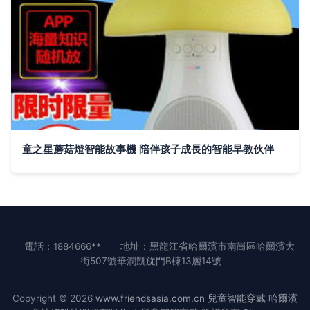
童之星蘑菇燈智能故事機 陪伴孩子成長的智能早教伙伴
電話：1884666**
地址：黑龍江省哈爾濱市南崗區哈爾濱大
街507號華潤凱旋門B棟13層14號
Copyright © 2026
www.friendsasia.com.cn
兒童智能穿戴
哈爾濱