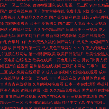
国产一区二区丝袜
狠狠撸亚洲色
成人影视一区二区
91综合精品
久久久一区 精品久久黑料 91传媒comcn91在线观看 无码专区一午夜电影视
国产
欧美在线免费
国产美女主播在线
免费电影下载
高清成人
免费视频
人妻精品久久久久
国产美女福利在线
日韩无码伦理视
日本国产 91豆花短视频全免费 超碰91狠狠干人妻 91视视频 影音av女人妻噜
频
超碰网页香蕉
欧美性爱第四页
国产成年人电影
美女黄视频
网站
伦理福利网站
久久夜色精品国产
日韩欧美亚洲视频
成人
噜 极品吃瓜福利 在线观看伦理 男人的天堂Av网 九九日韩无码 国产浮力 97
高清无码
国产91对白在线
最新福利资源网址
免费在线看黄色
内射合集对白在线
欧美熟女乱伦
国产网站在线播放
无码国产在
超碰熟女久久人人 91看片视频导航 天天肏屄电影 精品国产九九九 69AV超碰
线播放
日韩系列第一页
成人黄色三级网站
久久午夜少妇无码
A
片视频在线网站
第一福利网欧美
欧美日韩伦理片
欧美性爱黑人
在线 少妇浽片 欧美日韩国产在线偷 久久艹网 黄色仓库www 国产性xxx 成人
午夜电影在线播放
欧美在线第一
黄色毛片网址
男女日b真人视
频
国产白丝视频
福利精品在线视频
三级日本网站
门事件一区
自慰网站 91网页破解最新版 赵安虑 色色六月天 亚洲成人av片天堂网 无码秘
二区
成人免费在线观看
91成人自拍视频
91爆操在线观看
成年
人在线网站
中文第一页在线
青青草综合在线
91直播体育直播
人妻一区二区 天堂成人jdjd 日本不卡在线视频一区 青青草免费在线视频 女
青草青青在线视频
久草的视频免费看
日本一本在线观看
香蕉社
区变态视频
91视频迅雷下载
久久精品免费视频
国内精品在线播
人的天堂网 精品性生活 国产九色精品成人 白洁麻豆 91内射自慰 深夜激情福
放
青青国草在线视频
97国产在线观看
污黄视频在线观看
国产
精品一二三区
欧美99家庭乱伦
韩日精品中文字幕
午夜福利大
利网 久草国产视频 mh6715cn 香蕉黄色片 日韩伦理免费看 女优网站在线观
片
国产在线视频91
国产日本在线视频
三级片黄色网址
人妻福