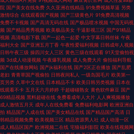
成人精品A片免费
91视频成人网站
麻豆肏屄官网
成人性爱aa影
院
国产美女在线免费
久久亚洲在线精品
91免费视频草逼
另类
激情综合
在线观看国产视频
国产三级黄色片
91免费高清视频
免费不卡视频
国产高清无码在线
国产极品喷水视频
中国无码视
频
国产精品秀秀视频
欧美极品美女
干逼影视三区
国产91精品
视频
高清电影下载
国产一起色一起爱
中文字幕日韩丝袜
午夜
福利大全
国产亚洲五月丁香
午夜性爱福利视频
日韩成年人视频
日韩午夜三级
操四川女人三区
黄色三级在线观看
91天堂偷拍视
频
3d成人动漫视频
午夜爆乳视频
成人免费大片
偷拍福利导航
国产在线播放网站
国产jk福利在线
国产2区正在播放
国产乱肥
老妇
青青草国产视偷拍
日韩夜间私人
一级岛国毛片
欧美第一
页另类
久草中文在线
日本精品不卡
欧美日韩另类视频
日本在
线观看不卡
五月天六月婷婷
干超碰碰熟女
黄色软件麻豆
国产
69精品视频
黑料超碰在线
免费看成年人大片
人人爽视频播放
成人激情五月天
成年人在线免费看
免费福利电影网
欧洲亚洲自
拍
精品国产人成在线
国产美女精品在线
国产精品国产高清
日
韩精品视频免费
欧美视频三区
精品资源男人社
成人动漫一区
成人精品区国产
欧洲视频二在线
宅狼福利影院
欧美在线视频网