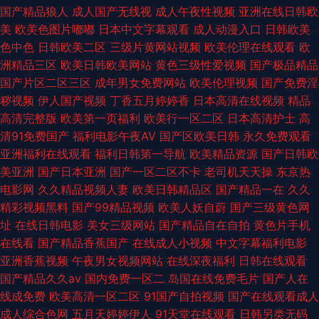
国产精品狼人
成人国产无线视
成人午夜性视频
亚洲在线日韩欧
美
欧美色图片嘟嘟
日本中文字幕观看
成人动漫入口
日韩欧美
色中色
日韩欧美二区
三级片黄网站视频
欧美伦理在线观看
欧
洲精品三区
欧美日韩欧美网站
黄色三级性爱视频
国产极品精品
国产片区二区三区
成年男女免费网站
欧美伦理视频
国产免费淫
秽视频
伊人国产视频
丁香五月婷婷香
日本高清在线视频
精品
高清完整版
欧美第一页福利
欧美行一区二区
日本高清护士
高
清91免费国产
福利电影午夜AV
国产区欧美日韩
永久免费观看
亚洲福利在线观看
福利日韩第一导航
欧美精品资源
国产日韩欧
美亚洲
国产日本亚洲
国产一区二区不卡
老司机天天操
东京热
电影网
久久精品视频人妻
欧美日韩精品区
国产精品一在
久久
精彩视频黑料
国产99精品视频
欧美人妖自蔚
国产三级黄色网
址
在线日韩电影
美女三级网站
国产精品自在自拍
黄色片手机
在线看
国产精品香蕉国产
在线成人小视频
中文字幕福利电影
亚洲香蕉视频
午夜男女视频网站
在线深夜福利
日韩在线观看
国产精品久久av
国内免费一区二
岛国在线免费毛片
国产人在
线成免费
欧美高清一区二区
91国产自拍视频
国产在线观看成人
成人综合色网
五月天婷婷伊人
91天堂在线观看
日韩另类无码