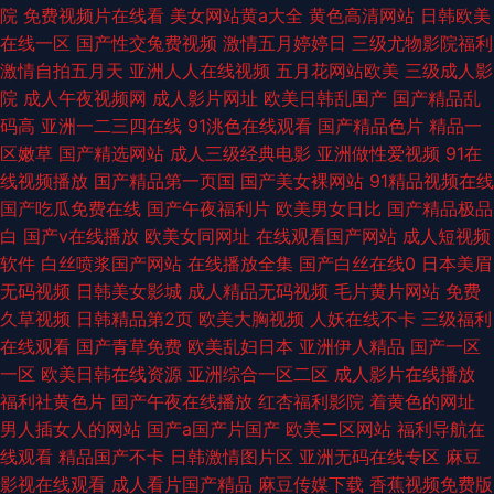
院
免费视频片在线看
美女网站黄a大全
黄色高清网站
日韩欧美
在线一区
国产性交兔费视频
激情五月婷婷日
三级尤物影院福利
激情自拍五月天
亚洲人人在线视频
五月花网站欧美
三级成人影
院
成人午夜视频网
成人影片网址
欧美日韩乱国产
国产精品乱
码高
亚洲一二三四在线
91洮色在线观看
国产精品色片
精品一
区嫩草
国产精选网站
成人三级经典电影
亚洲做性爱视频
91在
线视频播放
国产精品第一页国
国产美女裸网站
91精品视频在线
国产吃瓜免费在线
国产午夜福利片
欧美男女日比
国产精品极品
白
国产v在线播放
欧美女同网址
在线观看国产网站
成人短视频
软件
白丝喷浆国产网站
在线播放全集
国产白丝在线0
日本美眉
无码视频
日韩美女影城
成人精品无码视频
毛片黄片网站
免费
久草视频
日韩精品第2页
欧美大胸视频
人妖在线不卡
三级福利
在线观看
国产青草免费
欧美乱妇日本
亚洲伊人精品
国产一区
一区
欧美日韩在线资源
亚洲综合一区二区
成人影片在线播放
福利社黄色片
国产午夜在线播放
红杏福利影院
着黄色的网址
男人插女人的网站
国产a国产片国产
欧美二区网站
福利导航在
线观看
精品国产不卡
日韩激情图片区
亚洲无码在线专区
麻豆
影视在线观看
成人看片国产精品
麻豆传媒下载
香蕉视频免费版