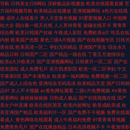
导航
日韩美女日B网站
淫秽极品影视播放
欧美在线观看直播
官
方福利视频导航
欧美精品在线播放
亚洲视频网站
a色片在线视
频
成年人在线看片
男人天堂黄色视频
91爱爱视频入口
中国网
站大全
萌白酱一线天在线
人人草掉香蕉
操碰在线不卡
青青草
综合网
欧美日韩国产丝袜
午夜成人影院
免费欧美α片
吃瓜在线
内射
欧美国产色图
黄色三级A片视频
国产在线视频专区
日韩另
类在线
欧美高清一区二
孕妇无码精品
亚洲国产美女
综合永久
精品日韩
日韩国产二区
国产精品一级在线
丁香五月激情综合
欧美a大片欧美片
国产亚洲视频网站
日韩黄片一区二区
国产在
线资源站
成人免费毛片
东方四虎影院
欧美一区二区孕妇
中文
字幕第9页
国产丰满熟女
欧美第一福利网站
免费视频一区二区
国产成人人综合色
亚洲综合无码高清
欧美精品天堂
国产日韩精
品91
女人不卡视频
av黄色网址观看
二级c片免费视频
AV黄色
观看网站
操操操操操操
日韩成人极品
国产在线视频在线
国产
美女户外直播
欧美在线区第页
欧美内射网址
欧美成欧美成
欧
美亚洲国产精品
欧美福利片一区
国产免费不卡视频
免费在线观
看成人
黄色网络在线观看
成人午夜福利免费
91青青青草视频
免费黄色毛片
国产在线播放精品
日本高清视频不卡
午夜激情影