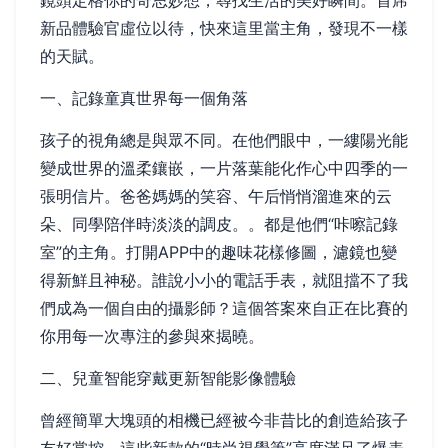
鏡頭定格你的奇思妙想，尋找生活的美好瞬間。首席
新品體驗官虛位以待，快來這里當主角，發現不一樣
的天賦。
一、記錄童真世界每一個角落
孩子的視角總是與眾不同。在他們眼中，一縷陽光能
變成世界的溫柔鑲嵌，一片落葉能化作心中四季的一
張明信片。爸爸媽媽的笑容、午后悄悄溜進來的云
朵、同學陪伴時淡淡的調皮。。都是他們“咔嚓記錄
室”的主角。打開APP中的趣味花樣修圖，濾鏡也變
得新鮮且神秘。誰說小小的電話手表，就阻擋不了我
們成為一個自由的攝影師？這個答案來自正在比賽的
你用每一次專注的參與來揭曉。
二、兒童智能穿戴更新智能影像體驗
曾經簡單大塊頭的相機已經被今非昔比的創造給孩子