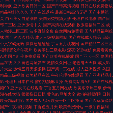
利导航
亚洲欧美日韩一区
国产日韩高清视频
日韩在线免费播放
看 九七资源网 国产一区2区在线观看 成人网战 91网战免费观看 中文字幕第
精品福利久久久
国产在线诱惑
最新日韩高清无码
国产主播第一
页
白丝美女自慰潮喷
美国另类视频人妖
伦理在线电影
国产日
39页 人人色人人肏屄婷婷五月肏屄 老湿机永久福利 美日韩一区二区成人 久
韩二三区
亚洲激情中文
国产高清在线观看
敕激撸福利二区
成
人动漫二区三区
波多野结全集
白丝网站免费看
国内精品福利丝
草免费在线色站 国产色在线 变态AV 91破解软件 性一交一乱一A片久久99蜜
袜
国产91久久精品
成人三级视频网站
国产在线成人精品
日韩
中文字码无砖
操操超碰碰碰
丁香五月桃花网
国产精品二区三区
桃 女人人人操 www91色 亚洲天堂久久婷 丝袜性爱 欧美综合伊人成人精品
福利理论片午夜片
欧美孕妇三级电影
深夜伦理电影
免费看黄色
A片
国产乱伦免费观看
国产欧美在线播放
国产不卡一区
岛国精
蜜桃久草 精品久久96 国产盗摄精品一二三区 国产欧美日韩91 国产成人二区
品在线
久久黄色网址发布
激情久久网址
老色鬼天天操
成人影
片大全
激情五月天狠狠操
国产第一页在线
成人亚洲视频
岛国
在线 肏屄视频久久 99久久毛片网 91看片在线看片 亚洲色图色人搁 精品久草
精品三级视频
欧美精品在线
午夜伦理在线观看
国产亚洲精品电
影
伦理片日本在线
蜜桃视频麻豆操
免费网站看A片
国产在线视
婷婷
频99
亚洲女同在线观看
丁香五月网在线
欧美东京热三级
伊甸
湖在线大猫
很很撸日日操
黄色av网址大全
微拍福利影院
日韩
欧美精品电影
国内成人无码
欧美一区二区操逼
国产久草资源站
国产午夜福利视频
丁香色五月天
欧美肏屄网站
一级午夜福利