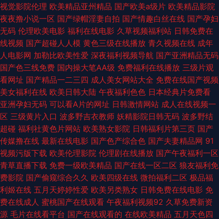
视觉影院伦理
欧美精品亚州精品
国产欧美a级片
欧美精品影院
看 草草草草草草1234 少妇一区二区中文字幕 天美福利视频导航 老湿机福利
夜夜撸小说一区
国产绿帽淫妻自拍
国产情趣白丝在线
国产孕妇
无码
伦理欧美电影
福利在线电影
久草视频福利站
日韩免费在
免费试看 国产日韩成人 91内射自慰 国产精品在线艹 日韩专区日 久草av你懂
线视频
国产超碰人人模
黄色三级在线播放
青久视频在线
成年
人电影网
加勒比欧美性爱
深夜福利视频导航
国产亚洲精品无码
的 豆花av成人 91超踫影视在线 www91com高清视频 日韩快播 九一传媒网
国产色三线免费
国内操大笔AA级
免费福利在线播放
三级片观
看网址
国产精品一二三四
成人美女网站大全
免费在线国产视频
站 草莓视频精品免费下载 伊人精品综合 91熊猫tv网页 日本一级黄 久久国产
美女福利在线
欧美日韩大陆
午夜福利色色
日本经典片免费看
亚洲孕妇无码
可以看A片的网址
日韩激情网站
成人在线视频一
人妻第二页 爱豆传媒视频 日本一二三区不卡视频 黄色仓库视频在线91 国产
区
三级黄片入口
波多野吉衣教师
妖精影院日韩无码
波多野结
超碰
福利社黄色片网站
欧美熟女影院
日韩福利片第三页
国产
女同视频 91密桃视 九七毛片 深夜福利影院社区 欧美A乛Ⅴ 国产男人的天堂
传媒撸在线
最新在线电影
国产色产综合色
国产夫妻精品网
91
视频污版下载
欧美伦理影院
伦理剧在线播放
国产午夜福利一区
视频 91麻豆 久操网男人网站 亚洲国产九九 欧美日韩磁力在线 国产视频区
青草直播下载
免费一级欧美精品
国产在线一区二区
狼友福利免
费影院
国产偷窥综合久久
欧美四级在线
微拍福利二区
极品福
91免费网 好好日视频 性草久爱 欧美成在线 国产海角 91精品国产99久久 国
利姬在线
五月天婷婷性爱
欧美另类熟女
日韩免费在线电影
免
费在线成人
蜜桃国产在线观看
午夜福利视频92
久草免费新资
产狼人911 五月激情综合惹 女同传媒 国产第96页 小X导航 蜜桃资源综合AV
源
毛片在线看平台
国产在线观看的
在线欧美精品
五月天色四