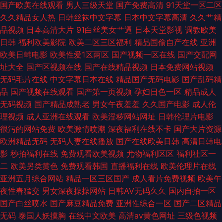
国产欧美在线观看
男人三级天堂
国产免费高清
91天堂一区二区
久久精品女人热
日韩丝袜中文字幕
日本中文字幕高清
久久艹精
品视频
日本高清大片
91白丝美女艹逼
日本天堂影视
调教欧美
日韩
福利欧美影院
欧美二区三区福利
精品国偷自产在线
亚洲
欧美日韩电影
欧美性爱1区两区
国产视频一区在线
国产交配网
址大全
国产区视频在线
国产在线精品视频
日本免费网站视频
无码毛片在线
中文字幕日本在线
精品国产无码电影
国产乱码精
品
国产视频在线观看
国产第一页视频
孕妇日色一区
精品成人
无码视频
国产精品成熟老
男女午夜羞羞
久久国产电影
成人伦
理视频
成人亚洲在线观看
欧美淫秽网站网址
日韩伦理片电影
很污的网站免费
欧美激情喷潮
深夜福利在线不卡
国产大片资源
欧洲精品无码
无码人妻在线播放
国产在线欧美日韩
高清日韩电
影
秒拍福利在线
免费观看欧美视频
尤物福利区区
福利社区一
二
欧美另类黄色
免费观看韩国
直播福利在线
欧美伦理片在线
亚洲五月综合网站
精品一区三区国产
成人看片免费视频
欧美午
夜性春猛交
男女深夜操操网站
日韩AV无码久久
国内自拍一区
国产白丝喷水
国产麻豆精品免费
亚洲性综合一区
国产二区精品
无码
泰国人妖摸胸
在线中文欧美
高清av黄色网址
三级色视频