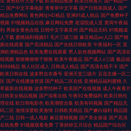
址
黄色软件大全下载
欧美精品视屏
欧美日韩黄片
国产精品一
二
国产中文字幕电影
青青草中文字幕
国产日韩美国成人
国产
精品免费网站
黄色网址HD精品
亚洲91成人精品
国产免费种子
视频
91视频精品在线
麻豆网站免费
老湿院成人亚
窝窉午夜福
利
男操女黄色在线
日韩中文字幕亚州
国产精品无码
91视频成
人下载
蜜桃福利视频51
毛片三级三级
麻豆精品av入口
国产精
厕在线观看
国产高清精品
国产在线日韩欧美
午夜福利一区
亚
洲欧洲精品色
欧美免费在线观看
男人欲色视频网站
国产高清在
线视频
狠狠撸狠狠干狠狠
欧美午夜极品
国产成人v三级
极品福
利99精品
狼人社区成人
日韩成人精品
国产高清在线不卡
国产
欧美日韩在线
波多野吉衣番号
亚洲天堂三级片
豆花主播一区二
区
国产在线播放资源
国产精品二区在线
亚洲精品福利蜜桃
久
草最新在线视频
波多野结种子
欧美国产在线视频
成人午夜看片
日韩美女精品视频
国产深夜在线
午夜92免费福利
欧美日韩伦
理在线
欧日韩电影色
欧美潮喷合集
欧美有码视频
国产精品无
码二区
激情深爱欧美激情
日韩欧美精品
国产嫩白福利
精品国
产二线
日韩一成人电影
麻豆蜜桃视频
国产美女操逼
国产高清
在线免费
91视频观看免费
丁香婷婷五月综合
精品国产综合区