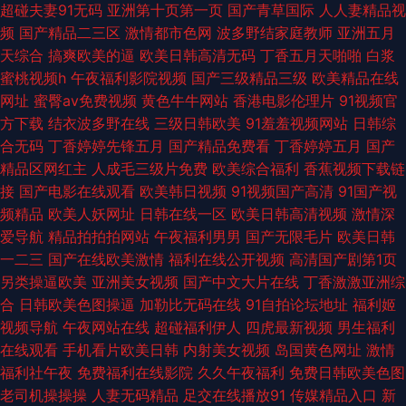
超碰夫妻91无码
亚洲第十页第一页
国产青草国际
人人妻精品视
是黄还是黄 国产欧美目韩成人综合 99淫色网 人人操人人看人人色 在线观看
频
国产精品二三区
激情都市色网
波多野结家庭教师
亚洲五月
天综合
搞爽欧美的逼
欧美日韩高清无码
丁香五月天啪啪
白浆
免费小视频 欧美亚洲另类在线 国产伊人91 91极品探花高端 国产一区二区毛
蜜桃视频h
午夜福利影院视频
国产三级精品三级
欧美精品在线
网址
蜜臀av免费视频
黄色牛牛网站
香港电影伦理片
91视频官
片网站 色婷婷色香蕉 久久国产精品第二页 国产精品久久伊人 国产日韩
方下载
结衣波多野在线
三级日韩欧美
91羞羞视频网站
日韩综
合无码
丁香婷婷先锋五月
国产精品免费看
丁香婷婷五月
国产
www麻豆 网友自拍肏屄 亚洲日韩久久网址 欧美日本国产综合 国产精品久久
精品区网红主
人成毛三级片免费
欧美综合福利
香蕉视频下载链
接
国产电影在线观看
欧美韩日视频
91视频国产高清
91国产视
做爱 91豆花网页短视频 www夜插射 日韩久久鲁 精品一午夜久久s污一 avtt
频精品
欧美人妖网址
日韩在线一区
欧美日韩高清视频
激情深
爱导航
精品拍拍拍网站
午夜福利男男
国产无限毛片
欧美日韩
天堂资源 卖逼人妻九色蝌蚪av自拍人妻 亚欧影视在线 欧美大吊 福利社试看
一二三
国产在线欧美激情
福利在线公开视频
高清国产剧第1页
另类操逼欧美
亚洲美女视频
国产中文大片在线
丁香激激亚洲综
一分钟 91爱在线视频 91传媒免费视频网站入口 91cn性爱 五月天美女性爱自
合
日韩欧美色图操逼
加勒比无码在线
91自拍论坛地址
福利姬
视频导航
午夜网站在线
超碰福利伊人
四虎最新视频
男生福利
拍伊人男友 www香蕉av网 日本三区 激情五月区综合 91香蕉视频下载 欧美
在线观看
手机看片欧美日韩
内射美女视频
岛国黄色网址
激情
福利社午夜
免费福利在线影院
久久午夜福利
免费日韩欧美色图
日韩久久久 午夜寂寞福利院院 内射网站免费观看 国产精品免费专区 91黄现
老司机操操操
人妻无码精品
足交在线播放91
传媒精品入口
新