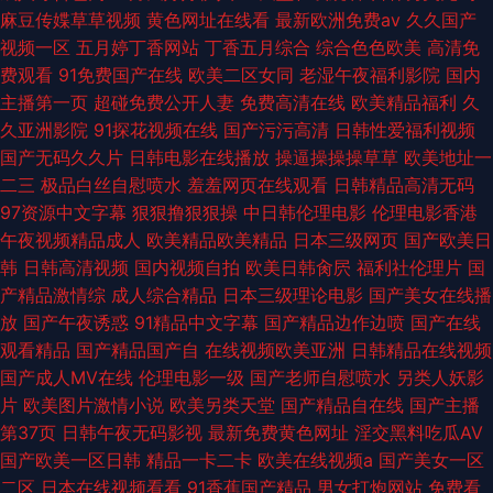
麻豆传媟草草视频
黄色网址在线看
最新欧洲免费av
久久国产
视频一区
五月婷丁香网站
丁香五月综合
综合色色欧美
高清免
费观看
91免费国产在线
欧美二区女同
老湿午夜福利影院
国内
主播第一页
超碰免费公开人妻
免费高清在线
欧美精品福利
久
久亚洲影院
91探花视频在线
国产污污高清
日韩性爱福利视频
国产无码久久片
日韩电影在线播放
操逼操操操草草
欧美地址一
二三
极品白丝自慰喷水
羞羞网页在线观看
日韩精品高清无码
97资源中文字幕
狠狠撸狠狠操
中日韩伦理电影
伦理电影香港
午夜视频精品成人
欧美精品欧美精品
日本三级网页
国产欧美日
韩
日韩高清视频
国内视频自拍
欧美日韩肏屄
福利社伦理片
国
产精品激情综
成人综合精品
日本三级理论电影
国产美女在线播
放
国产午夜诱惑
91精品中文字幕
国产精品边作边喷
国产在线
观看精品
国产精品国产自
在线视频欧美亚洲
日韩精品在线视频
国产成人MV在线
伦理电影一级
国产老师自慰喷水
另类人妖影
片
欧美图片激情小说
欧美另类天堂
国产精品自在线
国产主播
第37页
日韩午夜无码影视
最新免费黄色网址
淫交黑料吃瓜AV
国产欧美一区日韩
精品一卡二卡
欧美在线视频a
国产美女一区
二区
日本在线视频看看
91香蕉国产精品
男女打炮网站
免费看