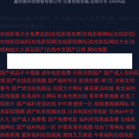
鑫扶搖科技開發有限公司
兒童智能穿戴
版權所有
Sitemap
感谢您访问我们的网站，您可能还对以下资源感兴趣：桂林钙吵
物联网科技有限公司
在线影视大全免费追剧|在线影视免费|在线影视网站|在线影院|
在线影院福利|在线影院网|在线影院网站|在线影院网站大全|在
线御姐久久探花国产|在线中文国产日韩
网站地图
欧美永久精品 东京热大轮奸 91深夜福利 屁屁影院网址 精东黄色视屏 91喷水
国产精品不卡视频
成年电影免费
日韩另类国产
国产成人无码高
潮
国产在线高清视频
国产福利专区
欧美性爱-第1页
丝袜女同
免费观看 国产熟女一区 日韩欧美国产成人 精品视频一二三 99热在线观看8
番号
国产情侣在线精品
岛国大片网站
麻花果冻传媒
美女福利
在线视频
欧美成年人网站
欧美色图自拍
青草青青视频
欧美三
五月天91香蕉伊人 91免费观看网站入口 日韩成人一区 黄色激情五月天天 97
级图片
国产福利资源在线
91午夜激情一区
狠狠撸视频网站
欧
美影院嗯啊
国产欧美视频在线
日本韩国伦理电影
亚洲av中文
超碰熟女久久人人 欧美大片久久一级二级三级一区二区三区 亚洲天堂岛国三
久久
国产成人免费看
国产免费电影
福利在线视频直播
在线视
频网站
国产福利电影一区
91香蕉黄色视频
综合丁香网站
狠狠
级理论 欧美激倩网 国产色一区导航 91色综合 九0九九热视频 午夜久久 九一
操夜夜撸
最新福利在线视频
激情叉叉操逼
午夜福利在线电影