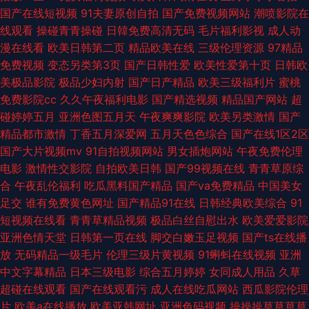
国产在线短视频
91夫妻原创自拍
国产免费视频网站
潮喷影院在
久久探花视频 影音先锋资源网站 日韩欧美瑟瑟免费 老湿机网站大全导航 国
线观看
操碰青青操碰
日韓免费高清无码
毛片福利影视
成人动
漫在线看
欧美日韩第二页
精品欧美在线
三级伦理资源
97精品
产精品自拍现线 91性网站免费看熟女 中文字幕av网址 九一大香蕉 一级片网
免费视频
变态另类第3页
国产日韩性爱
欧美性爱第十页
日韩欧
美极品影院
极品少妇内射
国产日产精品
欧美三级福利片
蜜桃
址 日韩成人第一页 老湿机影音 国产日韩欧美另类 97在线亚洲尤物 一级一级
免费影院cc
久久午夜福利电影
国产精选视频
精品国产网站
超
碰婷婷五月
亚洲色图五月天
午夜爽爽影院
欧美另类激情
国产
A片美国 国产免费卡一卡九十 最新久久99热 视频在线观看免费高清 欧美日
精品都市激情
丁香五月深爱网
五月天色色综合
国产在线1区2区
国产大片视频mv
91自拍视频网站
男女插炮网站
午夜免费伦理
韩成人精品视频 精品伊人久久大 成人深夜黄色 91美女免费乱伦视频 人人摸
电影
激情性交影院
自拍欧美日韩
国产99视频在线
青青草原综
合
午夜乱伦福利
吃瓜黑料国产精品
国产va免费精品
中国美女
人人搞 一本在线不卡中文字幕 你情我爱人人妻人人操 91超碰人人操 深夜福
足交
谁有免费黄色网址
国产精品91在线
日韩经典欧美综合
91
短视频在线看
青青草精品视频
极品白丝自慰出水
欧美爱爱影院
利影院 欧美操去干网 精品传媒首页 成人欧美高清 91黄色逼 天天撸夜夜骑 国
亚洲色情天堂
日韩第一页在线
脚交白嫩玉足视频
国产ts在线播
放
无码精品一级毛片
伦理三级片黄视频
91蝌蚪在线视频
亚洲
产第3页 一级特级精品网站 日韩精品色哟哟 麻豆精品在线 国产尤物福利在
中文字幕精品
日本三级电影
综合五月婷婷
女同成人用品
久草
超碰在线观看
国产在线观看污
成人在线吃瓜网站
西瓜影院伦理
线 www99视频 91大香蕉 麻豆AV电影在线播放免费观看 丝袜国产强奸精品
片
欧美a在线播放
欧美亚韩网址
亚洲色码视频
操操操草草草草