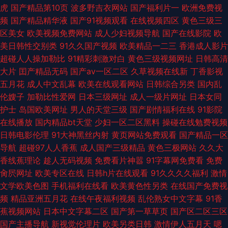
虎
国产精品第10页
波多野吉衣网站
国产福利片一
欧洲免费视
网 中日韩精品一 日韩久操网 久久草资源 成人福利电影网 91AV啊v 国产日韩
频
国产精品精华液
国产91视频观看
在线视频四区
黄色三级三
区美女
欧美视频免费网站
成人少妇视频导航
国产在线影院
欧
探花专区 午夜福利盒子 欧美浮力影院一级片 狠狠搜亚洲无码高清 爱豆传媒
美日韩性交别类
91久久国产视频
欧美精品一二三
香港成人影片
超碰人人操加勒比
91精彩刺激对白
黄色三级视频网址
日韩高清
91 日韩无码中文字幕网址 深夜91 女人的天堂网2018 久草av中文 超碰免费
大片
囯产精品无码
国产aⅴ一区二区
久草视频在线新
丁香影视
五月花
成人中文乱幕
欧美在线观看网站
日韩综合另类
国内乱
公开人妻 曰韩在线视频八V av天堂资源站导航 伪娘人妖互搞 男人天堂A网
伦嫂子
加勒比性爱网
日本三级网址
成人一级片网址
日本女同
护士
岛国欧美网址
男人的天堂三级
国产剧情福利在线
91影院
国产色自拍 午夜成人免费网站 在线看日韩最新AV 日韩三级日韩三级在线 美
在线播放
国内精品bt天堂
少妇一区二区黑料
操碰在线勉费视频
日韩电影伦理
91大神黑丝内射
黄页网站免费观看
国产精品一区
女大胸 韩国色色网 91无码网站 天美性视频 91小网战小视频 色内内免费播放
导航
超碰97人人香蕉
成人国产三级精品
黄色三极网站
久久大
香线蕉理论
趁人无码视频
免费看片神嚣
91字幕网免费看
免费
久久综合 福利影院天美 91九色白浆老牛 金88vvw羞草奴w9188啊啊区女热
肏屄网址
欧美专区在线
日韩h片在线观看
91久久久久福利
激情
文学欧美色图
手机福利在线看
欧美黄色性另类
在线国产免费视
亚洲久草网 91日韩高清 伊人阁精品久久99 超碰99操 天天射亚洲无码区 欧
频
精品亚洲五月花
在线午夜福利视频
乱伦熟女中文字幕
91香
蕉视频网站
日本中文字幕二区
国产第一草草页
国产区二区三区
美A∪ 黄色香蕉视频 99热在线观看8 天美视频在线观看入口免费观看 国产福
国产主播导航
新视觉伦理片
欧美另类日韩
激情伊人五月天
嗯