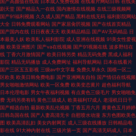
国产高颜值在线观
日本成人免费视频
在线看片网站日韩
在线美
剧天堂
国产精品九一在线
国内激情在线视频
在线三级视频网
国产91福利视频
久久成人国产精品
黑料在线无码
福利影院网站
大全
日韩免费观看网站
国产家居肏屄视频
国产在线首页精品
国产国内在线
日日夜夜天天
欧美精品精品
国产AV无码精品
日
本最美人妖
欧美私人福利影院
成人亚洲在线视频
91美女性爱视
频
欧美亚洲图片
国产va在线视频
国产91视频在线
波多野结在
线
丁香六月激情国产
欧美日韩另类
精品无码免费
黑成人福利
影院
精品无码播放
成人免费网址
福利导航网站
日本在线看片
国产三区五五影视
三级av中文字幕
免费久草永久
国模一区二
区欧美
欧美日韩免费电影
国产亚洲网友自拍
国产情侣在线视频
男女啪啪激情网站
欧美一区免费
欧美变态黄片
超色福利导航
日本伦理电影
男女午夜福利视频
有点黄色三级毛片
男女啪啪免
费
无码另类有码
黄色三级成人
欧美福利17成人
老湿机日日干
国产精选自拍
最新欧美乱伦视频
丁香五月六月
黄黄色五月婷婷
日韩岛国在线
国产人妻高清无卡
自慰喷水动漫
东方色图欧美色
图
欧美高清乱妇
美女内射网页
成人三级在线播放
日韩精品电
影在线
91大神内射在线
三级片第一页
国产高清无码成人
日本